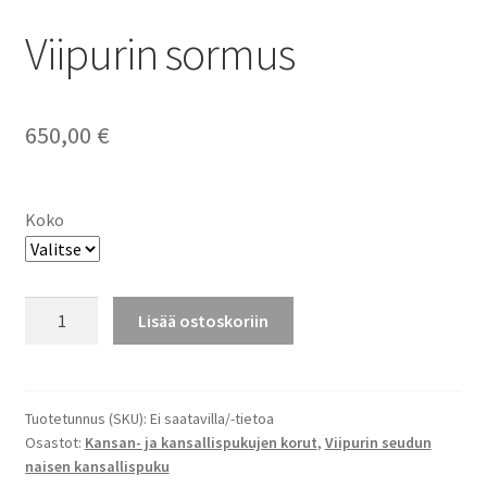
Viipurin sormus
650,00
€
Koko
Viipurin
Lisää ostoskoriin
sormus
määrä
Tuotetunnus (SKU):
Ei saatavilla/-tietoa
Osastot:
Kansan- ja kansallispukujen korut
,
Viipurin seudun
naisen kansallispuku