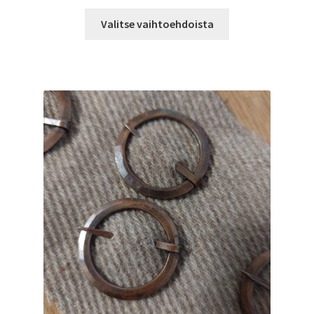
Tällä
Valitse vaihtoehdoista
tuotteella
on
useampi
muunnelma.
Voit
tehdä
valinnat
tuotteen
sivulla.