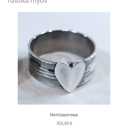
Tutustu myös
Herttasormus
350,00
€