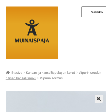
Siirry
Siirry
Valikko
navigointiin
sisältöön
Etusivu
Etusivu
Kansan- ja kansallispukujen korut
Viipurin seudun
naisen kansallispuku
Viipurin sormus
Kassa
Ostoskori