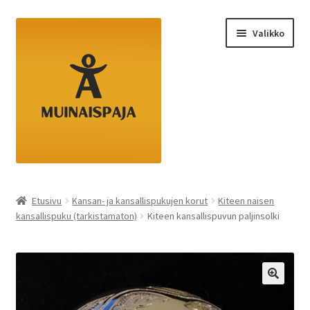
Siirry
Siirry
Valikko
navigointiin
sisältöön
Etusivu
Etusivu
Kansan- ja kansallispukujen korut
Kiteen naisen
kansallispuku (tarkistamaton)
Kiteen kansallispuvun paljinsolki
Kassa
Ostoskori