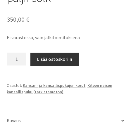
350,00
€
Ei varastossa, vain jälkitoimituksena
Kiteen
Lisää ostoskoriin
kansallispuvun
paljinsolki
määrä
Osastot:
Kansan- ja kansallispukujen korut
,
Kiteen naisen
kansallispuku (tarkistamaton)
Kuvaus