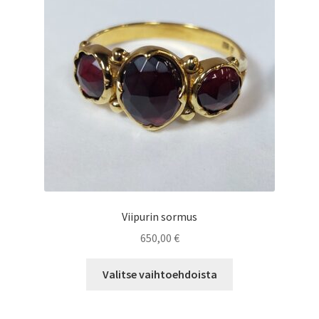
Viipurin sormus
650,00
€
Tällä
Valitse vaihtoehdoista
tuotteella
on