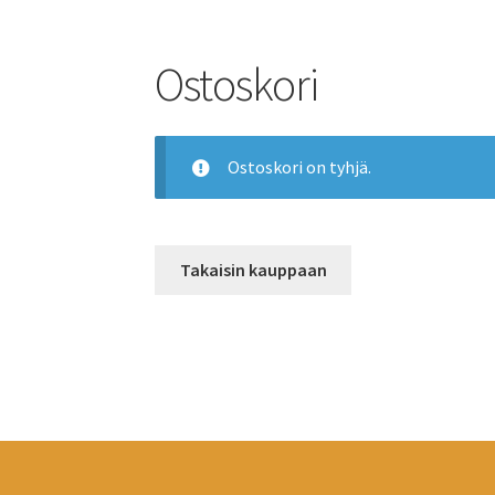
Ostoskori
Ostoskori on tyhjä.
Takaisin kauppaan