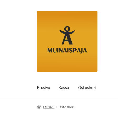
Siirry
Siirry
navigointiin
sisältöön
Etusivu
Kassa
Ostoskori
Etusivu
Kassa
Ostoskori
Etusivu
Ostoskori