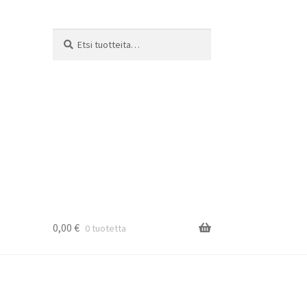
Etsi:
Haku
0,00
€
0 tuotetta