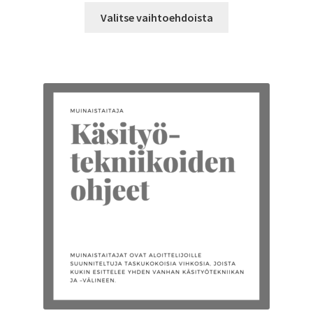
Tällä
-
Valitse vaihtoehdoista
tuotteella
15,00 €
on
useampi
muunnelma.
Voit
tehdä
valinnat
tuotteen
sivulla.