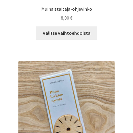
Muinaistaitaja-ohjevihko
8,00
€
Tällä
Valitse vaihtoehdoista
tuotteella
on
useampi
muunnelma.
Voit
tehdä
valinnat
tuotteen
sivulla.