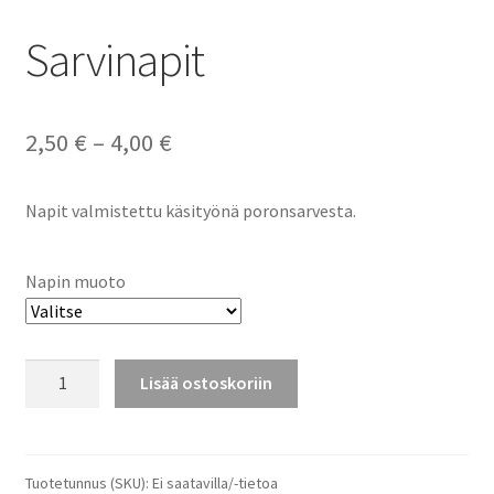
Sarvinapit
Hintaluokka:
2,50
€
–
4,00
€
2,50 €
Napit valmistettu käsityönä poronsarvesta.
-
4,00 €
Napin muoto
Sarvinapit
Lisää ostoskoriin
määrä
Tuotetunnus (SKU):
Ei saatavilla/-tietoa