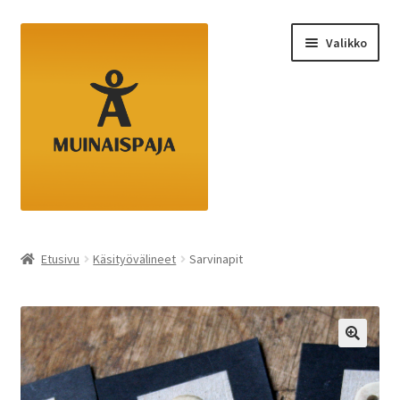
Siirry
Siirry
Valikko
navigointiin
sisältöön
Etusivu
Etusivu
Käsityövälineet
Sarvinapit
Kassa
Ostoskori