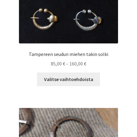
Tampereen seudun miehen takin solki
Hintaluokka:
85,00
€
–
160,00
€
85,00 €
Tällä
-
Valitse vaihtoehdoista
tuotteella
160,00 €
on
useampi
muunnelma.
Voit
tehdä
valinnat
tuotteen