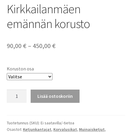
Kirkkailanmäen
emännän korusto
Hintaluokka:
90,00
€
–
450,00
€
90,00 €
-
Koruston osa
450,00 €
Kirkkailanmäen
Lisää ostoskoriin
emännän
korusto
määrä
Tuotetunnus (SKU):
Ei saatavilla/-tietoa
Osastot:
Ketjunkantajat
,
Korvalusikat
,
Muinaisketjut
,