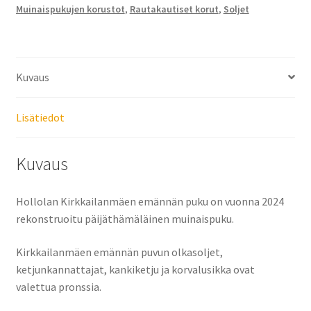
Muinaispukujen korustot
,
Rautakautiset korut
,
Soljet
Kuvaus
Lisätiedot
Kuvaus
Hollolan Kirkkailanmäen emännän puku on vuonna 2024
rekonstruoitu päijäthämäläinen muinaispuku.
Kirkkailanmäen emännän puvun olkasoljet,
ketjunkannattajat, kankiketju ja korvalusikka ovat
valettua pronssia.