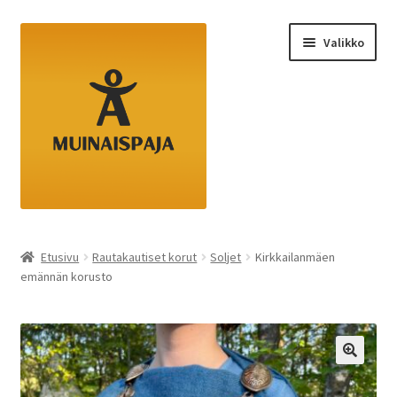
Siirry
Siirry
Valikko
navigointiin
sisältöön
Etusivu
Etusivu
Rautakautiset korut
Soljet
Kirkkailanmäen
emännän korusto
Kassa
Ostoskori