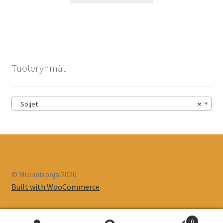
Tuoteryhmät
Soljet
×
© Muinaispaja 2026
Built with WooCommerce
.
0