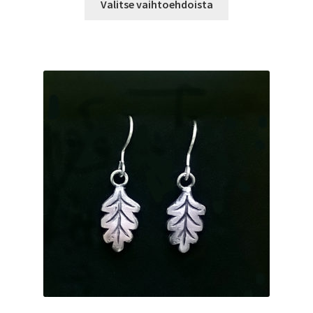
-
Valitse vaihtoehdoista
tuotteella
85,00 €
on
useampi
muunnelma.
Voit
tehdä
valinnat
tuotteen
sivulla.