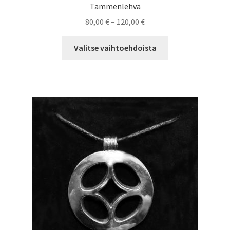
Tammenlehvä
Hintaluokka:
80,00
€
–
120,00
€
80,00 €
Tällä
-
Valitse vaihtoehdoista
tuotteella
120,00 €
on
useampi
muunnelma.
Voit
tehdä
valinnat
tuotteen
sivulla.