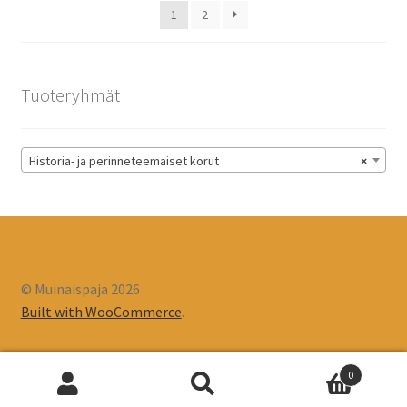
1
2
sivulla.
Tuoteryhmät
Historia- ja perinneteemaiset korut
×
© Muinaispaja 2026
Built with WooCommerce
.
0
Etsi:
Haku