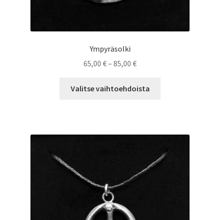
Ympyräsolki
Hintaluokka:
65,00
€
–
85,00
€
65,00 €
Tällä
-
Valitse vaihtoehdoista
tuotteella
85,00 €
on
useampi
muunnelma.
Voit
tehdä
valinnat
tuotteen
sivulla.