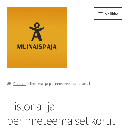
Siirry
Siirry
Valikko
navigointiin
sisältöön
Etusivu
Etusivu
Historia- ja perinneteemaiset korut
Kassa
Historia- ja
Ostoskori
perinneteemaiset korut