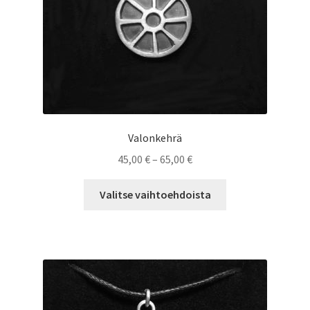
Valonkehrä
Hintaluokka:
45,00
€
–
65,00
€
45,00 €
Tällä
-
Valitse vaihtoehdoista
tuotteella
65,00 €
on
useampi
muunnelma.
Voit
tehdä
valinnat