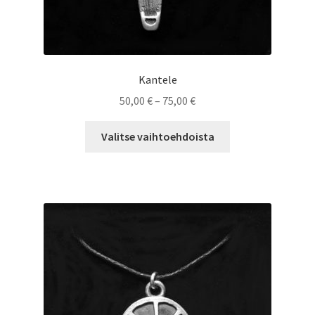
Kantele
Hintaluokka:
50,00
€
–
75,00
€
50,00 €
Tällä
-
Valitse vaihtoehdoista
tuotteella
75,00 €
on
useampi
muunnelma.
Voit
tehdä
valinnat
tuotteen
sivulla.