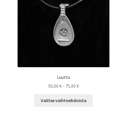
tuotteen
sivulla.
Luuttu
Hintaluokka:
50,00
€
–
75,00
€
50,00 €
Tällä
-
Valitse vaihtoehdoista
tuotteella
75,00 €
on
useampi
muunnelma.