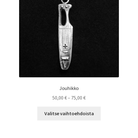
tuotteen
sivulla.
Jouhikko
Hintaluokka:
50,00
€
–
75,00
€
50,00 €
Tällä
-
Valitse vaihtoehdoista
tuotteella
75,00 €
on
useampi