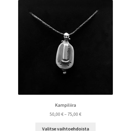
Voit
tehdä
valinnat
tuotteen
sivulla.
Kampiliira
Hintaluokka:
50,00
€
–
75,00
€
50,00 €
Tällä
-
Valitse vaihtoehdoista