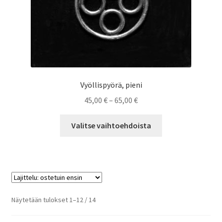
Vyöllispyörä, pieni
Hintaluokka:
45,00
€
–
65,00
€
45,00 €
Tällä
-
Valitse vaihtoehdoista
tuotteella
65,00 €
on
useampi
muunnelma.
Voit
tehdä
Suosituimmat
Näytetään tulokset 1–12 / 14
valinnat
ensin
tuotteen