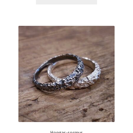
tuotteella
75,00 €
on
useampi
muunnelma.
Voit
tehdä
valinnat
tuotteen
sivulla.
Hongas-sormus