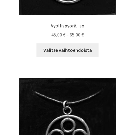
Vyöllispyörä, iso
Hintaluokka:
45,00
€
–
65,00
€
45,00 €
Tällä
-
Valitse vaihtoehdoista
tuotteella
65,00 €
on
useampi
muunnelma.
Voit
tehdä
valinnat
tuotteen
sivulla.