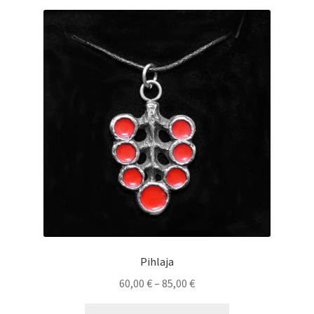
muunnelma.
Voit
tehdä
valinnat
tuotteen
sivulla.
Pihlaja
Hintaluokka:
60,00
€
–
85,00
€
60,00 €
Tällä