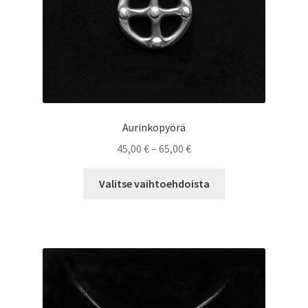
Aurinkopyörä
Hintaluokka:
45,00
€
–
65,00
€
45,00 €
Tällä
-
Valitse vaihtoehdoista
tuotteella
65,00 €
on
useampi
muunnelma.
Voit
tehdä
valinnat