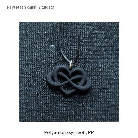
Suosituimmat
Näytetään kaikki 2 tulosta
ensin
Polyamoriasymboli, PP