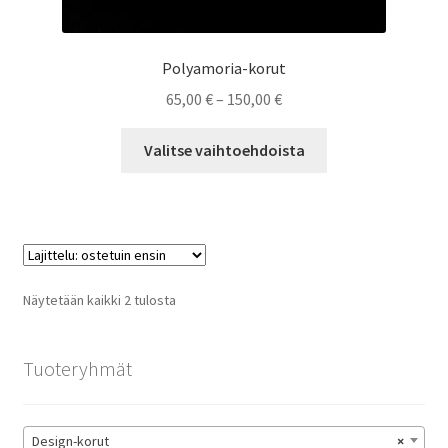
Polyamoria-korut
Hintaluokka:
65,00
€
–
150,00
€
65,00 €
Tällä
-
Valitse vaihtoehdoista
tuotteella
150,00 €
on
useampi
muunnelma.
Voit
tehdä
Suosituimmat
Näytetään kaikki 2 tulosta
valinnat
ensin
tuotteen
sivulla.
Tuoteryhmät
Design-korut
×