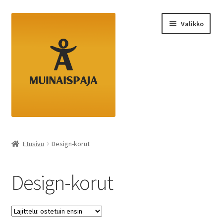
Siirry
Siirry
Valikko
navigointiin
sisältöön
Etusivu
Etusivu
Design-korut
Kassa
Design-korut
Ostoskori