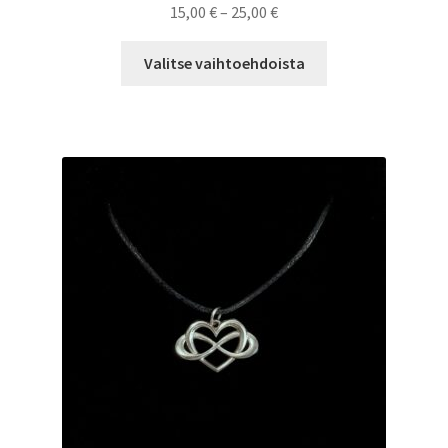
Hintaluokka:
15,00
€
–
25,00
€
15,00 €
Tällä
-
Valitse vaihtoehdoista
tuotteella
25,00 €
on
useampi
muunnelma.
Voit
tehdä
valinnat
tuotteen
sivulla.